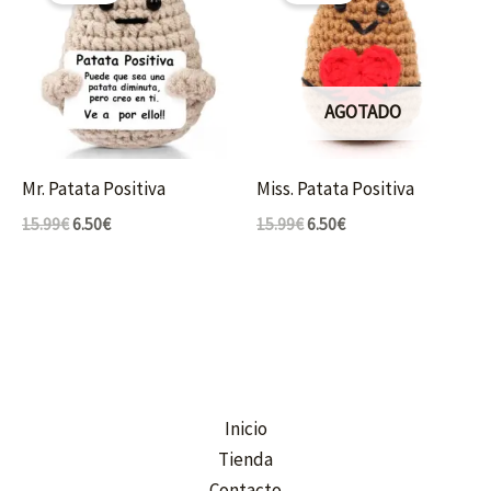
era:
es:
era:
es:
15.99€.
6.50€.
15.99€.
6.50€.
AGOTADO
Mr. Patata Positiva
Miss. Patata Positiva
15.99
€
6.50
€
15.99
€
6.50
€
Inicio
Tienda
Contacto