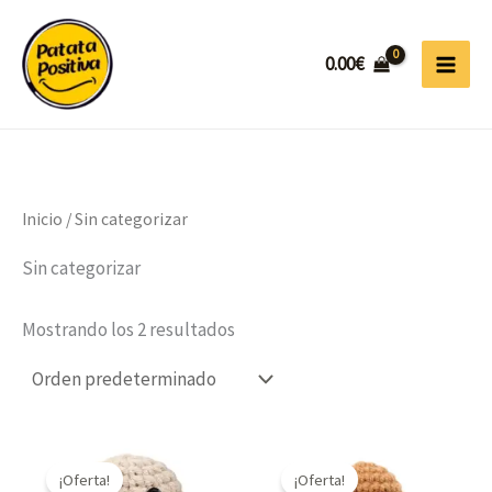
Ir
al
0.00
€
contenido
Inicio
/ Sin categorizar
Sin categorizar
Mostrando los 2 resultados
El
El
El
El
precio
precio
precio
precio
¡Oferta!
¡Oferta!
original
actual
original
actual